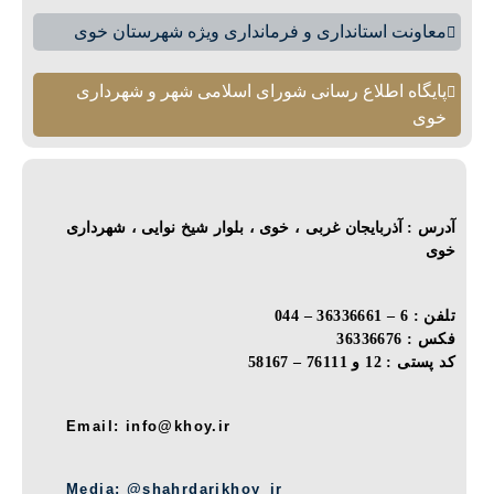
معاونت استانداری و فرمانداری ویژه شهرستان خوی
پایگاه اطلاع رسانی شورای اسلامی شهر و شهرداری
خوی
آدرس : آذربایجان غربی ، خوی ، بلوار شیخ نوایی ، شهرداری
خوی
تلفن : 6 – 36336661 – 044
فکس : 36336676
کد پستی : 12 و 76111 – 58167
Email: info@khoy.ir
Media: @shahrdarikhoy_ir