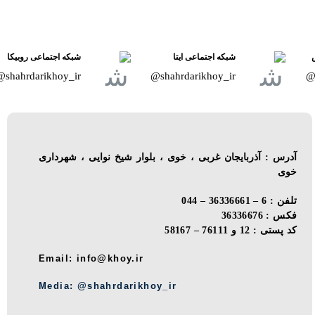
شبکه اجتماعی ایتا
شبکه اجتماعی روبیکا
shahrdarikhoy_ir@
shahrdarikhoy_ir@
آدرس : آذربایجان غربی ، خوی ، بلوار شیخ نوایی ، شهرداری
خوی
تلفن : 6 – 36336661 – 044
فکس : 36336676
کد پستی : 12 و 76111 – 58167
Email: info@khoy.ir
Media: @shahrdarikhoy_ir