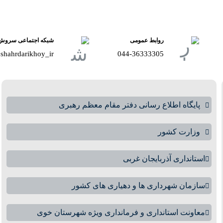
روابط عمومی
شبکه اجتماعی سروش
shahrdarikhoy_ir@
044-36333305
پایگاه اطلاع رسانی دفتر مقام معظم رهبری
وزارت کشور
استانداری آذربایجان غربی
سازمان شهرداری ها و دهیاری های کشور
معاونت استانداری و فرمانداری ویژه شهرستان خوی