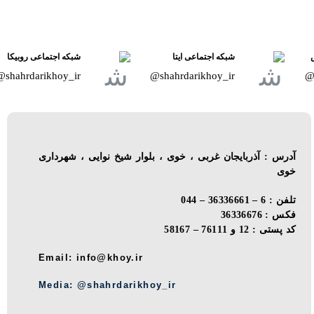
شبکه اجتماعی ایتا
شبکه اجتماعی روبیکا
shahrdarikhoy_ir@
shahrdarikhoy_ir@
آدرس : آذربایجان غربی ، خوی ، بلوار شیخ نوایی ، شهرداری
خوی
تلفن : 6 – 36336661 – 044
فکس : 36336676
کد پستی : 12 و 76111 – 58167
Email: info@khoy.ir
Media: @shahrdarikhoy_ir