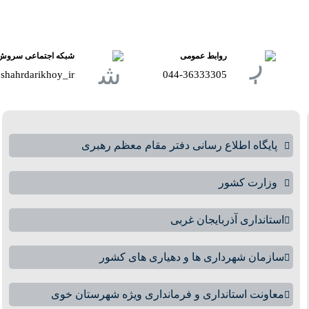
روابط عمومی
شبکه اجتماعی سروش
shahrdarikhoy_ir@
044-36333305
پایگاه اطلاع رسانی دفتر مقام معظم رهبری
وزارت کشور
استانداری آذربایجان غربی
سازمان شهرداری ها و دهیاری های کشور
معاونت استانداری و فرمانداری ویژه شهرستان خوی