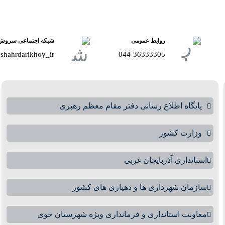
روابط عمومی
شبکه اجتماعی سروش
shahrdarikhoy_ir@
044-36333305
پایگاه اطلاع رسانی دفتر مقام معظم رهبری
وزارت کشور
استانداری آذربایجان غربی
سازمان شهرداری ها و دهیاری های کشور
معاونت استانداری و فرمانداری ویژه شهرستان خوی