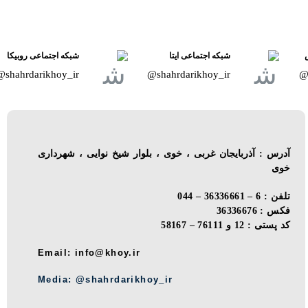
شبکه اجتماعی ایتا
شبکه اجتماعی روبیکا
shahrdarikhoy_ir@
shahrdarikhoy_ir@
آدرس : آذربایجان غربی ، خوی ، بلوار شیخ نوایی ، شهرداری
خوی
تلفن : 6 – 36336661 – 044
فکس : 36336676
کد پستی : 12 و 76111 – 58167
Email: info@khoy.ir
Media: @shahrdarikhoy_ir