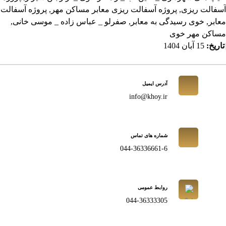
آسفالت ریزی
,
پروژه آسفالت ریزی معابر مساکن مهر
,
پروژه آسفالت
معابر
,
خوی رسیدگی به معابر
,
صفرلو _ عباس زاده _ موسی خانی
,
مساکن مهر خوی
|
تاریخ:
15 آبان 1404
آدرس ایمیل
info@khoy.ir
شماره های تماس
044-36336661-6
روابط عمومی
044-36333305