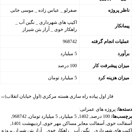
ناظر پروژه
صفرلو _ عباس زاده _ موسی خانی
اکیپ های شهرداری _ نگین آب _
پیمانکار
راهکار خوی _ آراز بتن شیراز
عملیات انجام گرفته
968742
برآورد
5 میلیارد
میزان پیشرفت کار
100 درصد
میزان هزینه کرد
5 میلیارد تومان
فاز اول پیاده راه سازی هسته مرکزی (اولِ خیابان انقلاب)
→
دسته‌ها:
پروژه های عمرانی
|
برچسب‌ها:
100 درصد
,
1402
,
5 میلیارد
,
5 میلیارد تومان
,
968742
,
آسفالت خوی
,
آسفالت معابر مساکن مهر خوی
,
اردیبهشت 1401
,
اکیپ های شهرداری _ نگین آب _ راهکار خوی _ آراز بتن شیراز
,
پروژه