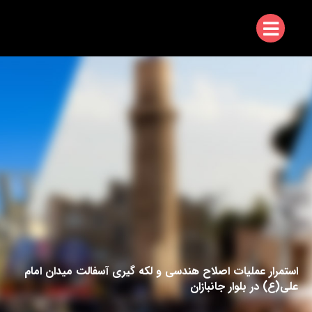
استمرار عملیات اصلاح هندسی و لکه گیری آسفالت میدان امام
علی(ع) در بلوار جانبازان