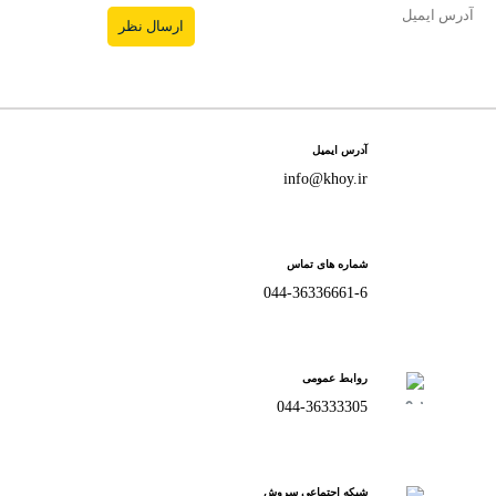
آدرس ایمیل
info@khoy.ir
شماره های تماس
044-36336661-6
روابط عمومی
044-36333305
شبکه اجتماعی سروش