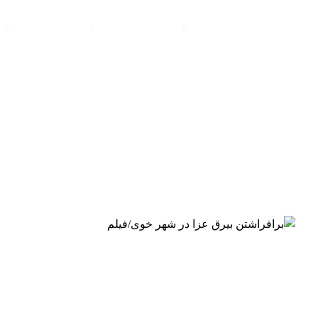
خوی
شهرداری خوی
شهردار خوی
برافراشتن بیرق عزا در شهر خوی/فیلم