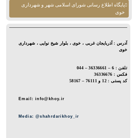
پایگاه اطلاع رسانی شورای اسلامی شهر و شهرداری
خوی
آدرس : آذربایجان غربی ، خوی ، بلوار شیخ نوایی ، شهرداری
خوی
تلفن : 6 – 36336661 – 044
فکس : 36336676
کد پستی : 12 و 76111 – 58167
Email: info@khoy.ir
Media: @shahrdarikhoy_ir