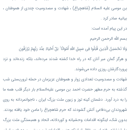
بن موسی علیه السلام (شاهچراغ) ، شهادت و مصدومیت چندی از هموطنان ،
بیانیه صادر کرد .
در این پیام آمده است:
بسم الله الرحمن الرحیم
وَلَا تَحْسَبَنَّ الَّذِينَ قُتِلُوا فِي سَبِيلِ اللَّهِ أَمْوَاتًا ۚ بَلْ أَحْيَاءٌ عِنْدَ رَبِّهِمْ يُرْزَقُونَ
و هرگز گمان مبر آنان که در راه خدا کشته شدند مرده‌اند، بلکه زنده‌اند و نزد
پروردگارشان روزی داده می‌شوند.
شهادت و مصدومیت تعدادی زوار و هموطنان عزیزمان در حمله تروریستی شب
گذشته به حرم مطهر حضرت احمد بن موسی علیه‌السلام بار دیگر قلب همه ما
را به درد آورد. دشمنان کینه توز و زبون ملت بزرگ ایران ، ناجوانمردانه به روی
شهروندان بی‌دفاعی آتش گشودند که حرم شاهچراغ را مامن خود یافته بودند.
بدون شک، اینگونه اقدامات وحشیانه و کوردلانه، اتحاد و همبستگی ملت بزرگ
ما را نشانه رفته است، غافل از اینکه چنین اقدامات تروریستی، مردم فهیم ایران